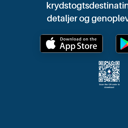
krydstogtsdestinatin
detaljer og genoplev
Scan the QR code to
download